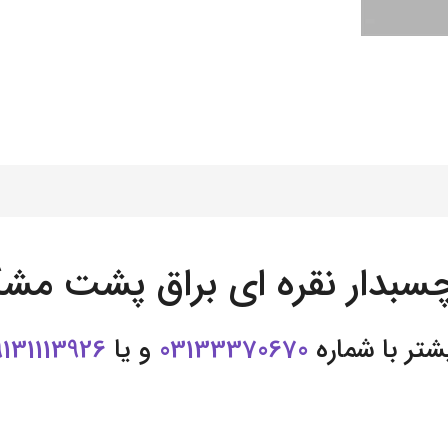
سبدار نقره ای براق پشت مش
شتر با شماره
03133370670
و یا
9131113926