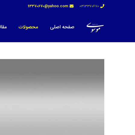
t3370670@yahoo.com
0313370670
صفحه اصلی
محصولات
مقال