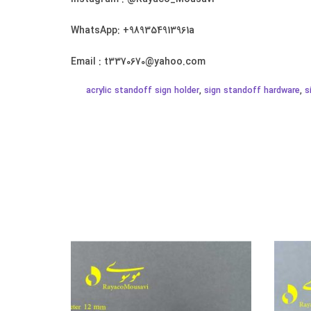
WhatsApp: +989354913961a
Email : t3370670@yahoo.com
acrylic standoff sign holder
,
sign standoff hardware
,
s