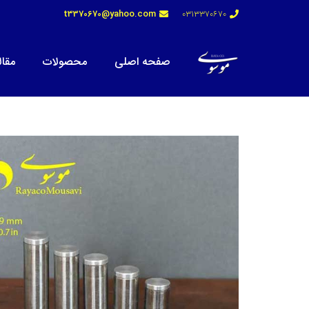
t3370670@yahoo.com
0313370670
صفحه اصلی
محصولات
مقال