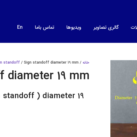
ات
گالری تصاویر
ویدیوها
تماس باما
En
میز نور Light table
فیکسچر قطر12mm
فیکسچر قطر19mm
فیکسچر قطر 16mm
خانه
/
/ Sign standoff diameter 19 mm
gn standoff
ff diameter 19 mm
 standoff ) diameter 19